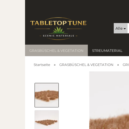
Alle
GRASBÜSCHEL & VEGETATION
STREUMATERIAL
»
»
Startseite
GRASBÜSCHEL & VEGETATION
GRI