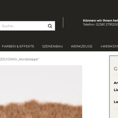
Können wir Ihnen he
Suche...
Telefon: 02381 279120
FARBEN & EFFEKTE
SZENENBAU
WERKZEUGE
⭐WERKST
ZZLYGRAS „Nordsteppe“
G
Ar
Li
La