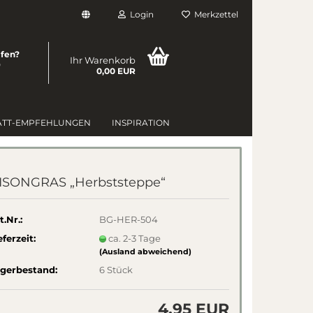
Login
Merkzettel
lfen?
Ihr Warenkorb
0
0,00 EUR
ATT-EMPFEHLUNGEN
INSPIRATION
ISONGRAS „Herbststeppe“
t.Nr.:
BG-HER-504
eferzeit:
ca. 2-3 Tage
(Ausland abweichend)
gerbestand:
6
Stück
4,95 EUR