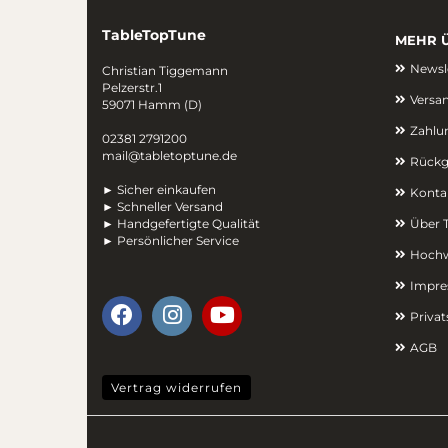
TableTopTune
MEHR Ü
Newsl
Christian Tiggemann
Pelzerstr.1
Versan
59071 Hamm (D)
Zahlu
02381 2791200
mail@tabletoptune.de
Rückg
► Sicher einkaufen
Konta
► Schneller Versand
► Handgefertigte Qualität
Über 
► Persönlicher Service
Hochw
Impr
Priva
AGB
Vertrag widerrufen