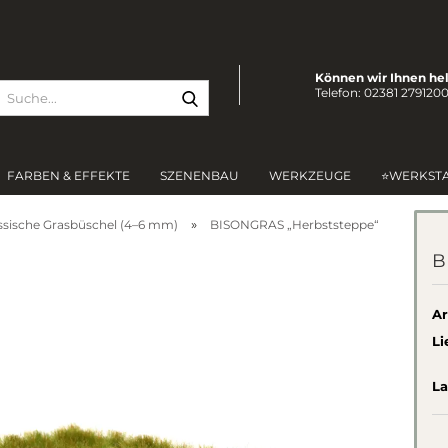
Können wir Ihnen he
Suche...
Telefon: 02381 279120
FARBEN & EFFEKTE
SZENENBAU
WERKZEUGE
⭐WERKST
»
ssische Grasbüschel (4–6 mm)
BISONGRAS „Herbststeppe“
B
Ar
Li
La