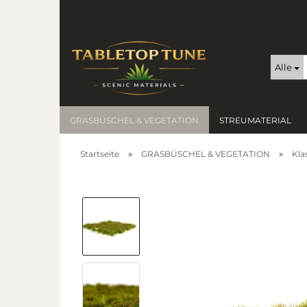
Alle
GRASBÜSCHEL & VEGETATION
STREUMATERIAL
»
»
Startseite
GRASBÜSCHEL & VEGETATION
Kla