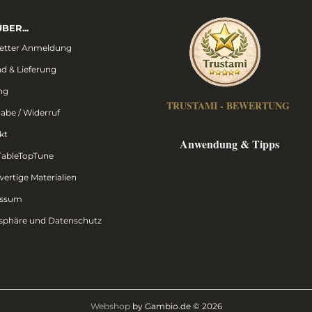
BER...
etter Anmeldung
d & Lieferung
ng
TRUSTAMI - BEWERTUNG
abe / Widerruf
kt
Anwendung & Tipps
TableTopTune
ertige Materialien
essum
tsphäre und Datenschutz
Webshop
by Gambio.de © 2026