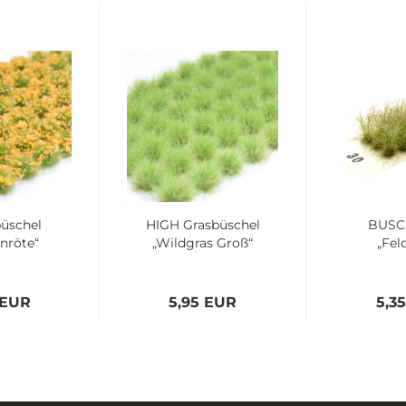
üschel
HIGH Grasbüschel
BUSC
nröte“
„Wildgras Groß“
„Fel
 EUR
5,95 EUR
5,3